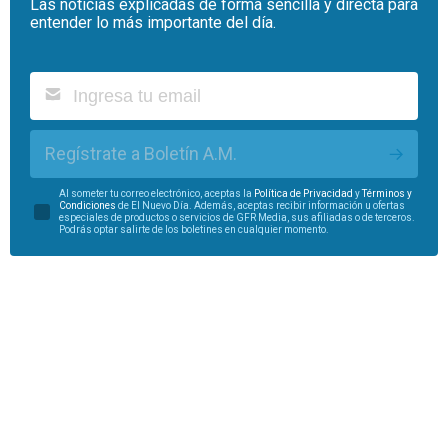
Las noticias explicadas de forma sencilla y directa para
entender lo más importante del día.
Regístrate a Boletín A.M.
Al someter tu correo electrónico, aceptas la
Política de Privacidad
y
Términos y
Condiciones
de El Nuevo Día. Además, aceptas recibir información u ofertas
especiales de productos o servicios de GFR Media, sus afiliadas o de terceros.
Podrás optar salirte de los boletines en cualquier momento.