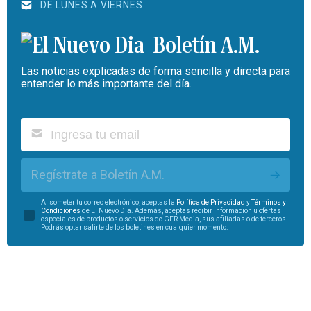
DE LUNES A VIERNES
Boletín A.M.
Las noticias explicadas de forma sencilla y directa para
entender lo más importante del día.
Regístrate a Boletín A.M.
Al someter tu correo electrónico, aceptas la
Política de Privacidad
y
Términos y
Condiciones
de El Nuevo Día. Además, aceptas recibir información u ofertas
especiales de productos o servicios de GFR Media, sus afiliadas o de terceros.
Podrás optar salirte de los boletines en cualquier momento.