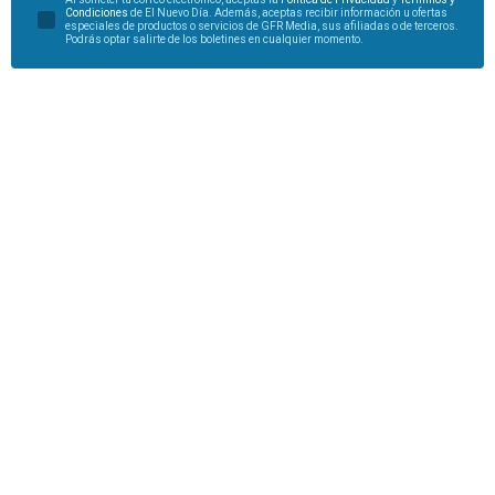
Condiciones
de El Nuevo Día. Además, aceptas recibir información u ofertas
especiales de productos o servicios de GFR Media, sus afiliadas o de terceros.
Podrás optar salirte de los boletines en cualquier momento.