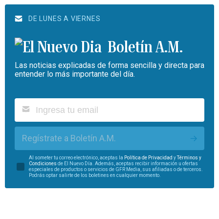
DE LUNES A VIERNES
Boletín A.M.
Las noticias explicadas de forma sencilla y directa para
entender lo más importante del día.
Regístrate a Boletín A.M.
Al someter tu correo electrónico, aceptas la
Política de Privacidad
y
Términos y
Condiciones
de El Nuevo Día. Además, aceptas recibir información u ofertas
especiales de productos o servicios de GFR Media, sus afiliadas o de terceros.
Podrás optar salirte de los boletines en cualquier momento.