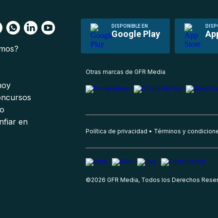
DISPONIBLE EN
DISP
Google Play
Ap
omos?
s
Otras marcas de GFR Media
 hoy
oncursos
io
nfiar en
Política de privacidad
Términos y condicion
©
2026
GFR Media, Todos los Derechos Rese