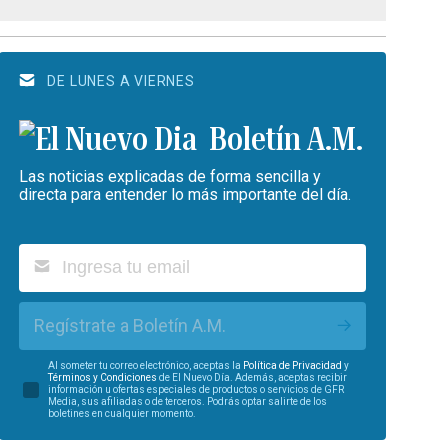
DE LUNES A VIERNES
Boletín A.M.
Las noticias explicadas de forma sencilla y
directa para entender lo más importante del día.
Regístrate a Boletín A.M.
Al someter tu correo electrónico, aceptas la
Política de Privacidad
y
Términos y Condiciones
de El Nuevo Día. Además, aceptas recibir
información u ofertas especiales de productos o servicios de GFR
Media, sus afiliadas o de terceros. Podrás optar salirte de los
boletines en cualquier momento.