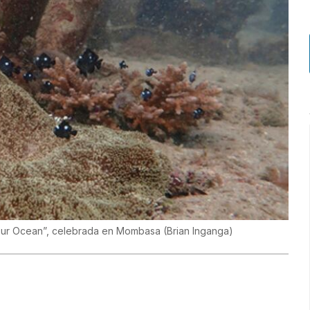
a “Our Ocean”, celebrada en Mombasa
(
Brian Inganga
)