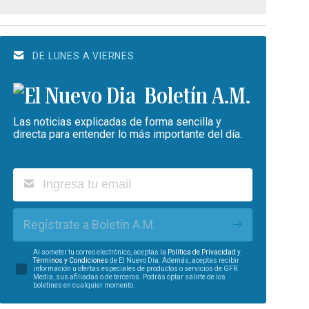
DE LUNES A VIERNES
Boletín A.M.
Las noticias explicadas de forma sencilla y
directa para entender lo más importante del día.
Regístrate a Boletín A.M.
Al someter tu correo electrónico, aceptas la
Política de Privacidad
y
Términos y Condiciones
de El Nuevo Día. Además, aceptas recibir
información u ofertas especiales de productos o servicios de GFR
Media, sus afiliadas o de terceros. Podrás optar salirte de los
boletines en cualquier momento.