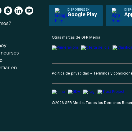
DISPONIBLE EN
DISP
Google Play
Ap
omos?
s
Otras marcas de GFR Media
 hoy
oncursos
io
nfiar en
Política de privacidad
Términos y condicion
©
2026
GFR Media, Todos los Derechos Rese