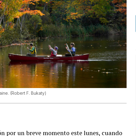
aine.
(
Robert F. Bukaty
)
ión por un breve momento este lunes, cuando