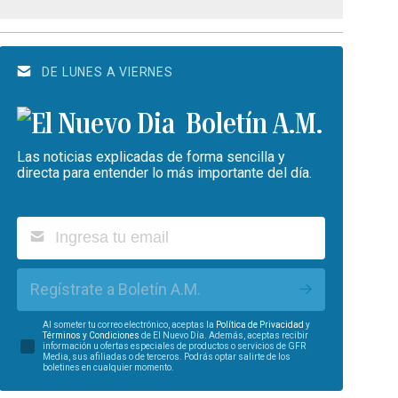
DE LUNES A VIERNES
Boletín A.M.
Las noticias explicadas de forma sencilla y
directa para entender lo más importante del día.
Regístrate a Boletín A.M.
Al someter tu correo electrónico, aceptas la
Política de Privacidad
y
Términos y Condiciones
de El Nuevo Día. Además, aceptas recibir
información u ofertas especiales de productos o servicios de GFR
Media, sus afiliadas o de terceros. Podrás optar salirte de los
boletines en cualquier momento.