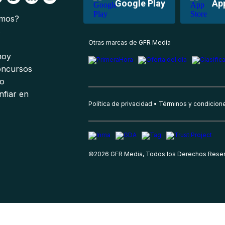
Google Play
Ap
omos?
s
Otras marcas de GFR Media
 hoy
oncursos
io
nfiar en
Política de privacidad
Términos y condicion
©
2026
GFR Media, Todos los Derechos Rese