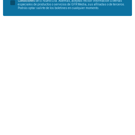
Condiciones
de El Nuevo Día. Además, aceptas recibir información u ofertas
especiales de productos o servicios de GFR Media, sus afiliadas o de terceros.
Podrás optar salirte de los boletines en cualquier momento.