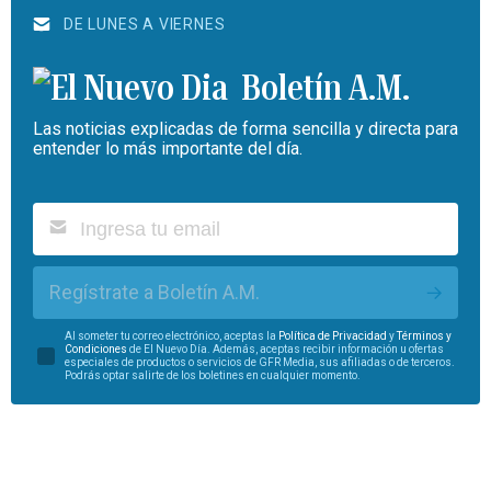
DE LUNES A VIERNES
Boletín A.M.
Las noticias explicadas de forma sencilla y directa para
entender lo más importante del día.
Regístrate a Boletín A.M.
Al someter tu correo electrónico, aceptas la
Política de Privacidad
y
Términos y
Condiciones
de El Nuevo Día. Además, aceptas recibir información u ofertas
especiales de productos o servicios de GFR Media, sus afiliadas o de terceros.
Podrás optar salirte de los boletines en cualquier momento.