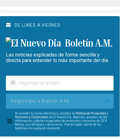
DE LUNES A VIERNES
Boletín A.M.
Las noticias explicadas de forma sencilla y
directa para entender lo más importante del día.
Regístrate a Boletín A.M.
Al someter tu correo electrónico, aceptas la
Política de Privacidad
y
Términos y Condiciones
de El Nuevo Día. Además, aceptas recibir
información u ofertas especiales de productos o servicios de GFR
Media, sus afiliadas o de terceros. Podrás optar salirte de los
boletines en cualquier momento.