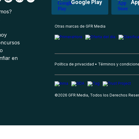
Google Play
Ap
omos?
s
Otras marcas de GFR Media
 hoy
oncursos
io
nfiar en
Política de privacidad
Términos y condicion
©
2026
GFR Media, Todos los Derechos Rese