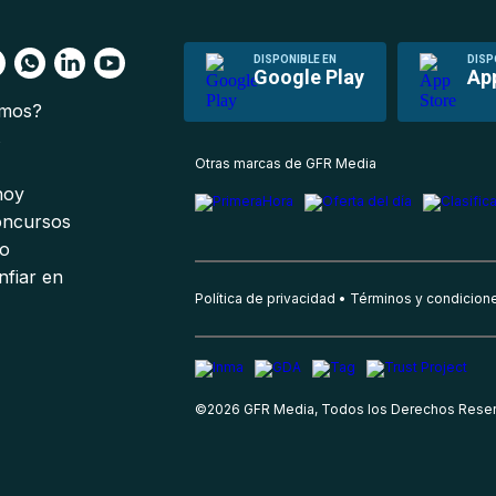
DISPONIBLE EN
DISP
Google Play
Ap
omos?
s
Otras marcas de GFR Media
 hoy
oncursos
io
nfiar en
Política de privacidad
Términos y condicion
©
2026
GFR Media, Todos los Derechos Rese