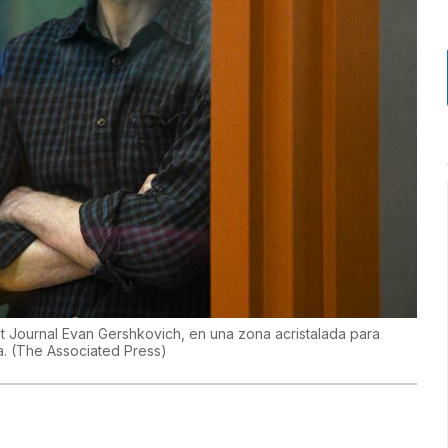
et Journal Evan Gershkovich, en una zona acristalada para
a.
(
The Associated Press
)