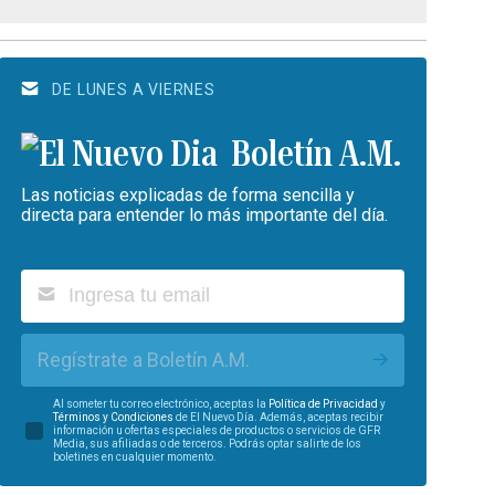
DE LUNES A VIERNES
Boletín A.M.
Las noticias explicadas de forma sencilla y
directa para entender lo más importante del día.
Regístrate a Boletín A.M.
Al someter tu correo electrónico, aceptas la
Política de Privacidad
y
Términos y Condiciones
de El Nuevo Día. Además, aceptas recibir
información u ofertas especiales de productos o servicios de GFR
Media, sus afiliadas o de terceros. Podrás optar salirte de los
boletines en cualquier momento.