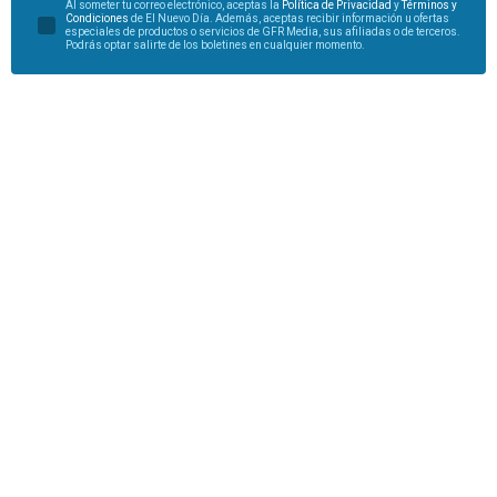
Al someter tu correo electrónico, aceptas la
Política de Privacidad
y
Términos y
Condiciones
de El Nuevo Día. Además, aceptas recibir información u ofertas
especiales de productos o servicios de GFR Media, sus afiliadas o de terceros.
Podrás optar salirte de los boletines en cualquier momento.