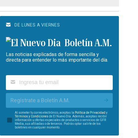
DE LUNES A VIERNES
Boletín A.M.
Las noticias explicadas de forma sencilla y
directa para entender lo más importante del día.
Regístrate a Boletín A.M.
Al someter tu correo electrónico, aceptas la
Política de Privacidad
y
Términos y Condiciones
de El Nuevo Día. Además, aceptas recibir
información u ofertas especiales de productos o servicios de GFR
Media, sus afiliadas o de terceros. Podrás optar salirte de los
boletines en cualquier momento.