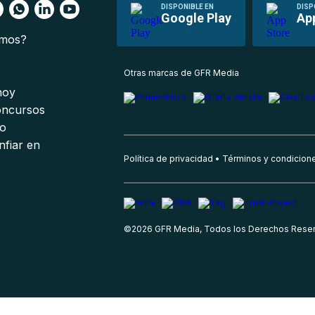
DISPONIBLE EN
DISP
Google Play
Ap
omos?
s
Otras marcas de GFR Media
 hoy
oncursos
io
nfiar en
Política de privacidad
Términos y condicion
©
2026
GFR Media, Todos los Derechos Rese