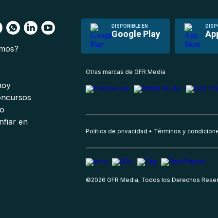
DISPONIBLE EN
DISP
Google Play
Ap
omos?
s
Otras marcas de GFR Media
 hoy
oncursos
io
nfiar en
Política de privacidad
Términos y condicion
©
2026
GFR Media, Todos los Derechos Rese