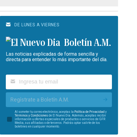
DE LUNES A VIERNES
Boletín A.M.
Las noticias explicadas de forma sencilla y
directa para entender lo más importante del día.
Regístrate a Boletín A.M.
Al someter tu correo electrónico, aceptas la
Política de Privacidad
y
Términos y Condiciones
de El Nuevo Día. Además, aceptas recibir
información u ofertas especiales de productos o servicios de GFR
Media, sus afiliadas o de terceros. Podrás optar salirte de los
boletines en cualquier momento.