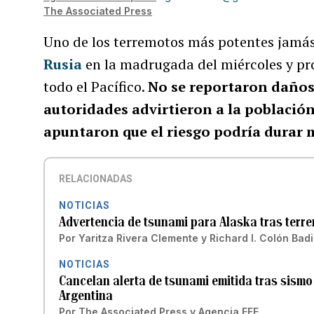
The Associated Press
Uno de los terremotos más potentes jamás 
Rusia
en la madrugada del miércoles y pr
todo el Pacífico.
No se reportaron daños 
autoridades advirtieron a la población
apuntaron que el riesgo podría durar m
RELACIONADAS
NOTICIAS
Advertencia de tsunami para Alaska tras terr
Por
Yaritza Rivera Clemente
y
Richard I. Colón Badi
NOTICIAS
Cancelan alerta de tsunami emitida tras sismo 
Argentina
Por
The Associated Press
y
Agencia EFE