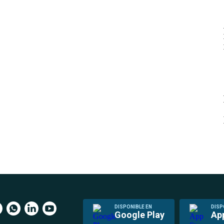
DISPONIBLE EN
DISP
Google Play
Ap