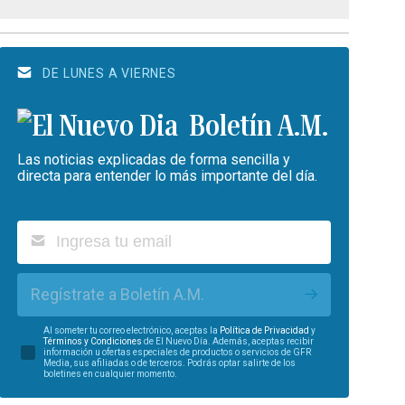
DE LUNES A VIERNES
Boletín A.M.
Las noticias explicadas de forma sencilla y
directa para entender lo más importante del día.
Regístrate a Boletín A.M.
Al someter tu correo electrónico, aceptas la
Política de Privacidad
y
Términos y Condiciones
de El Nuevo Día. Además, aceptas recibir
información u ofertas especiales de productos o servicios de GFR
Media, sus afiliadas o de terceros. Podrás optar salirte de los
boletines en cualquier momento.