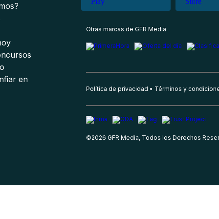
omos?
s
Otras marcas de GFR Media
 hoy
oncursos
io
nfiar en
Política de privacidad
Términos y condicion
©
2026
GFR Media, Todos los Derechos Rese