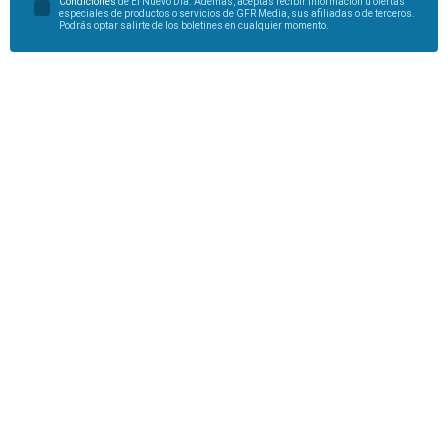
Condiciones
de El Nuevo Día. Además, aceptas recibir información u ofertas
especiales de productos o servicios de GFR Media, sus afiliadas o de terceros.
Podrás optar salirte de los boletines en cualquier momento.