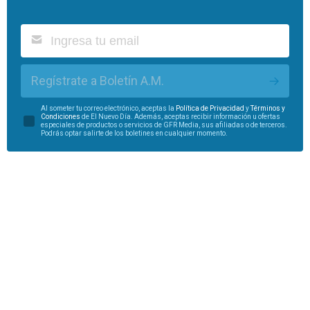
Regístrate a Boletín A.M.
Al someter tu correo electrónico, aceptas la
Política de Privacidad
y
Términos y
Condiciones
de El Nuevo Día. Además, aceptas recibir información u ofertas
especiales de productos o servicios de GFR Media, sus afiliadas o de terceros.
Podrás optar salirte de los boletines en cualquier momento.