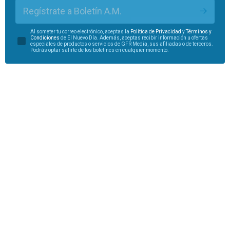
Regístrate a Boletín A.M.
Al someter tu correo electrónico, aceptas la
Política de Privacidad
y
Términos y
Condiciones
de El Nuevo Día. Además, aceptas recibir información u ofertas
especiales de productos o servicios de GFR Media, sus afiliadas o de terceros.
Podrás optar salirte de los boletines en cualquier momento.