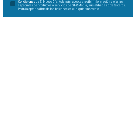
Condiciones
de El Nuevo Día. Además, aceptas recibir información u ofertas
especiales de productos o servicios de GFR Media, sus afiliadas o de terceros.
Podrás optar salirte de los boletines en cualquier momento.