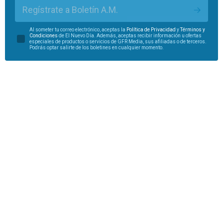
Regístrate a Boletín A.M.
Al someter tu correo electrónico, aceptas la
Política de Privacidad
y
Términos y
Condiciones
de El Nuevo Día. Además, aceptas recibir información u ofertas
especiales de productos o servicios de GFR Media, sus afiliadas o de terceros.
Podrás optar salirte de los boletines en cualquier momento.