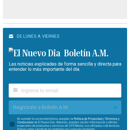
DE LUNES A VIERNES
Boletín A.M.
Las noticias explicadas de forma sencilla y directa para
entender lo más importante del día.
Regístrate a Boletín A.M.
Al someter tu correo electrónico, aceptas la
Política de Privacidad
y
Términos y
Condiciones
de El Nuevo Día. Además, aceptas recibir información u ofertas
especiales de productos o servicios de GFR Media, sus afiliadas o de terceros.
Podrás optar salirte de los boletines en cualquier momento.