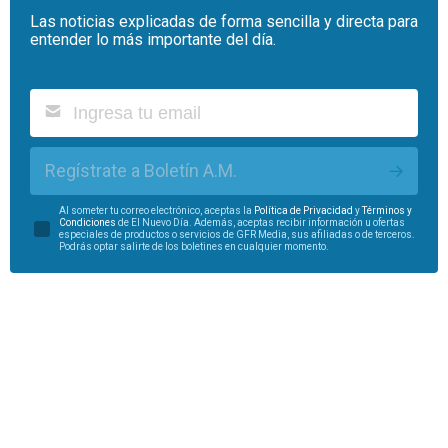
Las noticias explicadas de forma sencilla y directa para
entender lo más importante del día.
Regístrate a Boletín A.M.
Al someter tu correo electrónico, aceptas la
Política de Privacidad
y
Términos y
Condiciones
de El Nuevo Día. Además, aceptas recibir información u ofertas
especiales de productos o servicios de GFR Media, sus afiliadas o de terceros.
Podrás optar salirte de los boletines en cualquier momento.