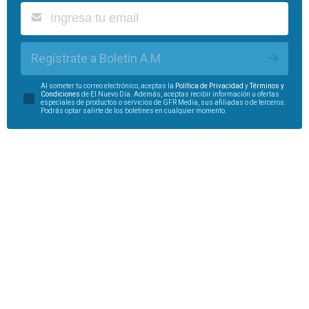
Regístrate a Boletín A.M.
Al someter tu correo electrónico, aceptas la
Política de Privacidad
y
Términos y
Condiciones
de El Nuevo Día. Además, aceptas recibir información u ofertas
especiales de productos o servicios de GFR Media, sus afiliadas o de terceros.
Podrás optar salirte de los boletines en cualquier momento.