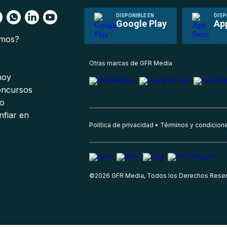
DISPONIBLE EN
DISP
Google Play
Ap
omos?
s
Otras marcas de GFR Media
 hoy
oncursos
io
nfiar en
Política de privacidad
Términos y condicion
©
2026
GFR Media, Todos los Derechos Rese