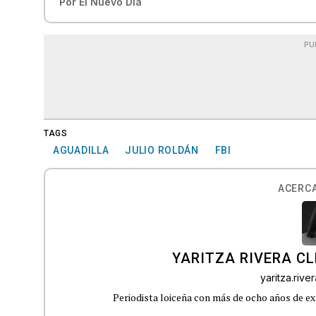
Por
El Nuevo Día
PU
TAGS
AGUADILLA
JULIO ROLDÁN
FBI
ACERCA
YARITZA RIVERA C
yaritza.riv
Periodista loiceña con más de ocho años de ex