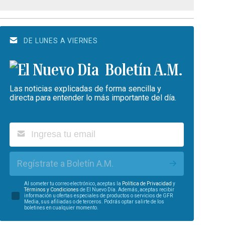
DE LUNES A VIERNES
Boletín A.M.
Las noticias explicadas de forma sencilla y
directa para entender lo más importante del día.
Regístrate a Boletín A.M.
Al someter tu correo electrónico, aceptas la
Política de Privacidad
y
Términos y Condiciones
de El Nuevo Día. Además, aceptas recibir
información u ofertas especiales de productos o servicios de GFR
Media, sus afiliadas o de terceros. Podrás optar salirte de los
boletines en cualquier momento.