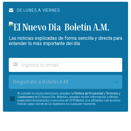
DE LUNES A VIERNES
Boletín A.M.
Las noticias explicadas de forma sencilla y directa para
entender lo más importante del día.
Regístrate a Boletín A.M.
Al someter tu correo electrónico, aceptas la
Política de Privacidad
y
Términos y
Condiciones
de El Nuevo Día. Además, aceptas recibir información u ofertas
especiales de productos o servicios de GFR Media, sus afiliadas o de terceros.
Podrás optar salirte de los boletines en cualquier momento.