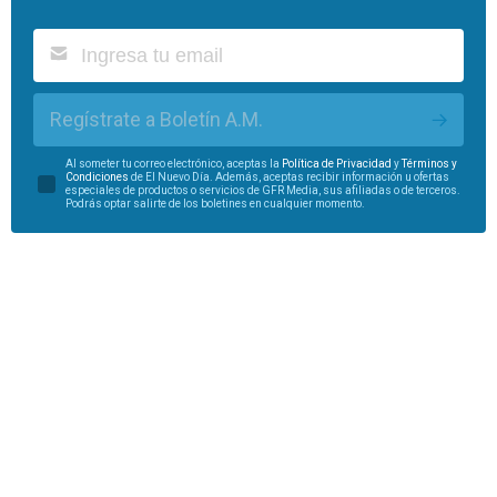
Regístrate a Boletín A.M.
Al someter tu correo electrónico, aceptas la
Política de Privacidad
y
Términos y
Condiciones
de El Nuevo Día. Además, aceptas recibir información u ofertas
especiales de productos o servicios de GFR Media, sus afiliadas o de terceros.
Podrás optar salirte de los boletines en cualquier momento.