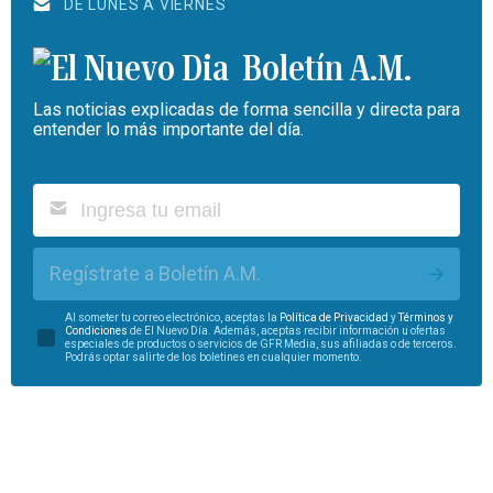
DE LUNES A VIERNES
Boletín A.M.
Las noticias explicadas de forma sencilla y directa para
entender lo más importante del día.
Regístrate a Boletín A.M.
Al someter tu correo electrónico, aceptas la
Política de Privacidad
y
Términos y
Condiciones
de El Nuevo Día. Además, aceptas recibir información u ofertas
especiales de productos o servicios de GFR Media, sus afiliadas o de terceros.
Podrás optar salirte de los boletines en cualquier momento.