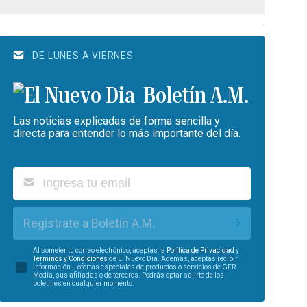
DE LUNES A VIERNES
Boletín A.M.
Las noticias explicadas de forma sencilla y
directa para entender lo más importante del día.
Regístrate a Boletín A.M.
Al someter tu correo electrónico, aceptas la
Política de Privacidad
y
Términos y Condiciones
de El Nuevo Día. Además, aceptas recibir
información u ofertas especiales de productos o servicios de GFR
Media, sus afiliadas o de terceros. Podrás optar salirte de los
boletines en cualquier momento.