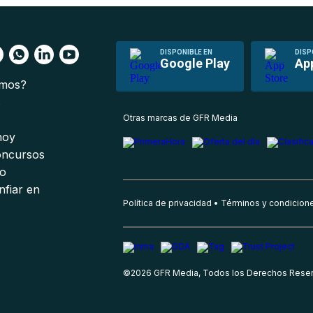
DISPONIBLE EN
DISP
Google Play
Ap
omos?
s
Otras marcas de GFR Media
 hoy
oncursos
io
nfiar en
Política de privacidad
Términos y condicion
©
2026
GFR Media, Todos los Derechos Rese