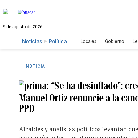
9 de agosto de 2026
Noticias
Política
Locales
Gobierno
Le
Caso Gabriela Nicole
NOTICIA
“Se ha desinflado”: cr
Manuel Ortiz renuncie a la can
PPD
Alcaldes y analistas políticos levantan cu
aspiración, a los que el propio presidente d