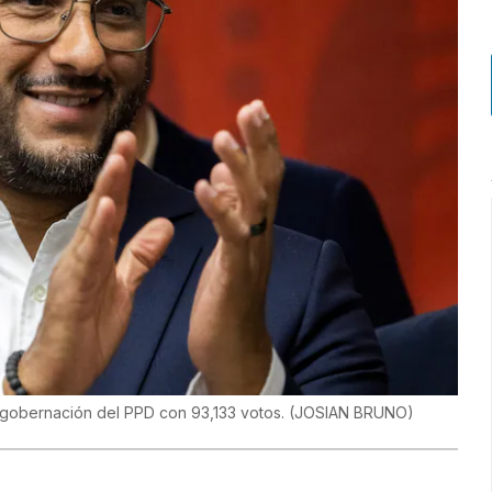
a gobernación del PPD con 93,133 votos.
(
JOSIAN BRUNO
)