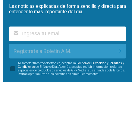
Las noticias explicadas de forma sencilla y directa para
entender lo más importante del día.
Regístrate a Boletín A.M.
Al someter tu correo electrónico, aceptas la
Política de Privacidad
y
Términos y
Condiciones
de El Nuevo Día. Además, aceptas recibir información u ofertas
especiales de productos o servicios de GFR Media, sus afiliadas o de terceros.
Podrás optar salirte de los boletines en cualquier momento.