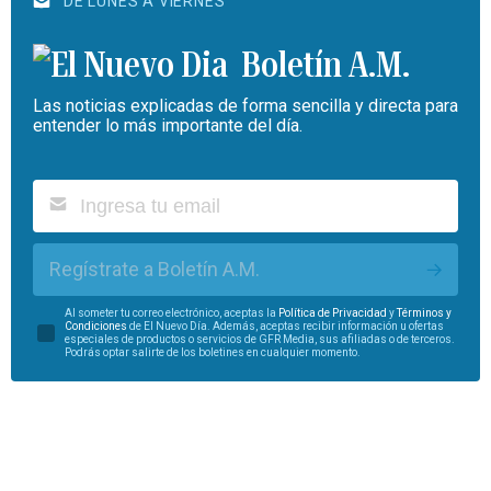
DE LUNES A VIERNES
Boletín A.M.
Las noticias explicadas de forma sencilla y directa para
entender lo más importante del día.
Regístrate a Boletín A.M.
Al someter tu correo electrónico, aceptas la
Política de Privacidad
y
Términos y
Condiciones
de El Nuevo Día. Además, aceptas recibir información u ofertas
especiales de productos o servicios de GFR Media, sus afiliadas o de terceros.
Podrás optar salirte de los boletines en cualquier momento.