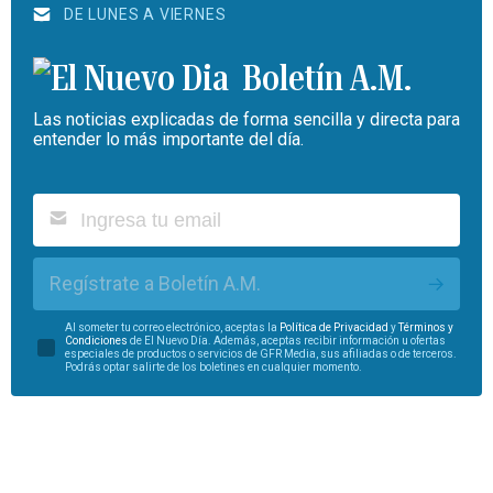
DE LUNES A VIERNES
Boletín A.M.
Las noticias explicadas de forma sencilla y directa para
entender lo más importante del día.
Regístrate a Boletín A.M.
Al someter tu correo electrónico, aceptas la
Política de Privacidad
y
Términos y
Condiciones
de El Nuevo Día. Además, aceptas recibir información u ofertas
especiales de productos o servicios de GFR Media, sus afiliadas o de terceros.
Podrás optar salirte de los boletines en cualquier momento.