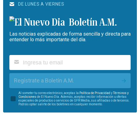
DE LUNES A VIERNES
Boletín A.M.
Las noticias explicadas de forma sencilla y directa para
entender lo más importante del día.
Regístrate a Boletín A.M.
Al someter tu correo electrónico, aceptas la
Política de Privacidad
y
Términos y
Condiciones
de El Nuevo Día. Además, aceptas recibir información u ofertas
especiales de productos o servicios de GFR Media, sus afiliadas o de terceros.
Podrás optar salirte de los boletines en cualquier momento.