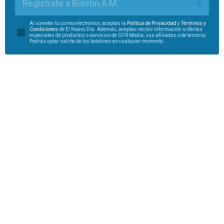
Regístrate a Boletín A.M.
Al someter tu correo electrónico, aceptas la
Política de Privacidad
y
Términos y
Condiciones
de El Nuevo Día. Además, aceptas recibir información u ofertas
especiales de productos o servicios de GFR Media, sus afiliadas o de terceros.
Podrás optar salirte de los boletines en cualquier momento.