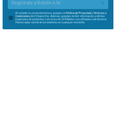
Regístrate a Boletín A.M.
Al someter tu correo electrónico, aceptas la
Política de Privacidad
y
Términos y
Condiciones
de El Nuevo Día. Además, aceptas recibir información u ofertas
especiales de productos o servicios de GFR Media, sus afiliadas o de terceros.
Podrás optar salirte de los boletines en cualquier momento.