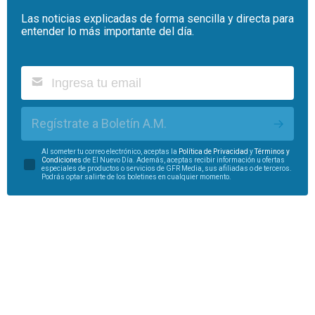
Las noticias explicadas de forma sencilla y directa para
entender lo más importante del día.
Regístrate a Boletín A.M.
Al someter tu correo electrónico, aceptas la
Política de Privacidad
y
Términos y
Condiciones
de El Nuevo Día. Además, aceptas recibir información u ofertas
especiales de productos o servicios de GFR Media, sus afiliadas o de terceros.
Podrás optar salirte de los boletines en cualquier momento.