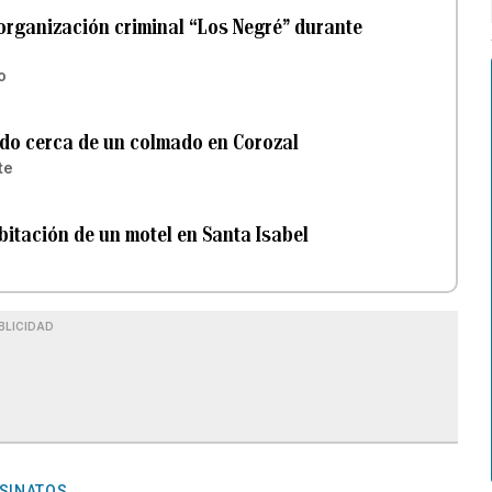
organización criminal “Los Negré” durante
o
ado cerca de un colmado en Corozal
te
itación de un motel en Santa Isabel
BLICIDAD
SINATOS