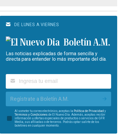
DE LUNES A VIERNES
Boletín A.M.
Las noticias explicadas de forma sencilla y
directa para entender lo más importante del día.
Regístrate a Boletín A.M.
Al someter tu correo electrónico, aceptas la
Política de Privacidad
y
Términos y Condiciones
de El Nuevo Día. Además, aceptas recibir
información u ofertas especiales de productos o servicios de GFR
Media, sus afiliadas o de terceros. Podrás optar salirte de los
boletines en cualquier momento.