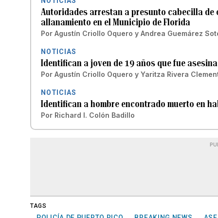
NOTICIAS
Autoridades arrestan a presunto cabecilla de 
allanamiento en el Municipio de Florida
Por
Agustín Criollo Oquero
y
Andrea Guemárez Sot
NOTICIAS
Identifican a joven de 19 años que fue asesin
Por
Agustín Criollo Oquero
y
Yaritza Rivera Clemen
NOTICIAS
Identifican a hombre encontrado muerto en hab
Por
Richard I. Colón Badillo
PU
TAGS
POLICÍA DE PUERTO RICO
BREAKING NEWS
ASE