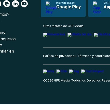
DISPONIBLE EN
DISP
Google Play
Ap
omos?
s
Otras marcas de GFR Media
 hoy
oncursos
io
nfiar en
Política de privacidad
Términos y condicion
©
2026
GFR Media, Todos los Derechos Rese