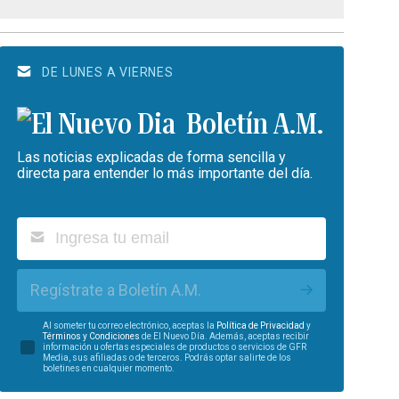
DE LUNES A VIERNES
Boletín A.M.
Las noticias explicadas de forma sencilla y
directa para entender lo más importante del día.
Regístrate a Boletín A.M.
Al someter tu correo electrónico, aceptas la
Política de Privacidad
y
Términos y Condiciones
de El Nuevo Día. Además, aceptas recibir
información u ofertas especiales de productos o servicios de GFR
Media, sus afiliadas o de terceros. Podrás optar salirte de los
boletines en cualquier momento.