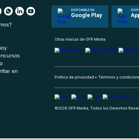
DISPONIBLE EN
DISP
Google Play
Ap
omos?
s
Otras marcas de GFR Media
 hoy
oncursos
io
nfiar en
Política de privacidad
Términos y condicion
©
2026
GFR Media, Todos los Derechos Rese