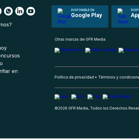
DISPONIBLE EN
DISP
Google Play
Ap
omos?
s
Otras marcas de GFR Media
 hoy
oncursos
io
nfiar en
Política de privacidad
Términos y condicion
©
2026
GFR Media, Todos los Derechos Rese