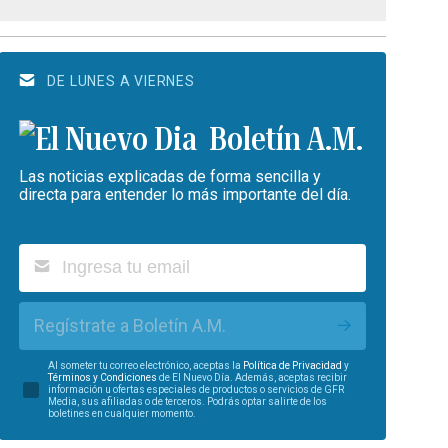
DE LUNES A VIERNES
Boletín A.M.
Las noticias explicadas de forma sencilla y
directa para entender lo más importante del día.
Regístrate a Boletín A.M.
Al someter tu correo electrónico, aceptas la
Política de Privacidad
y
Términos y Condiciones
de El Nuevo Día. Además, aceptas recibir
información u ofertas especiales de productos o servicios de GFR
Media, sus afiliadas o de terceros. Podrás optar salirte de los
boletines en cualquier momento.