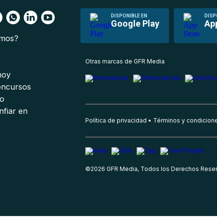
DISPONIBLE EN
DISP
Google Play
Ap
omos?
s
Otras marcas de GFR Media
 hoy
oncursos
io
nfiar en
Política de privacidad
Términos y condicion
©
2026
GFR Media, Todos los Derechos Rese