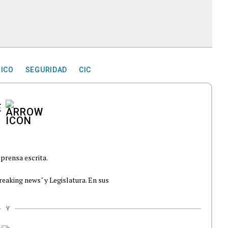
RICO
SEGURIDAD
CIC
E
prensa escrita.
reaking news" y Legislatura. En sus
Y