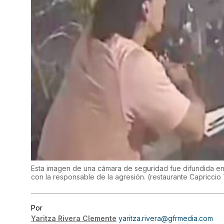
Esta imagen de una cámara de seguridad fue difundida en r
con la responsable de la agresión.
(
restaurante Capriccio 
Por
Yaritza Rivera Clemente
yaritza.rivera@gfrmedia.com