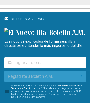
DE LUNES A VIERNES
Boletín A.M.
Las noticias explicadas de forma sencilla y
directa para entender lo más importante del día.
Regístrate a Boletín A.M.
Al someter tu correo electrónico, aceptas la
Política de Privacidad
y
Términos y Condiciones
de El Nuevo Día. Además, aceptas recibir
información u ofertas especiales de productos o servicios de GFR
Media, sus afiliadas o de terceros. Podrás optar salirte de los
boletines en cualquier momento.