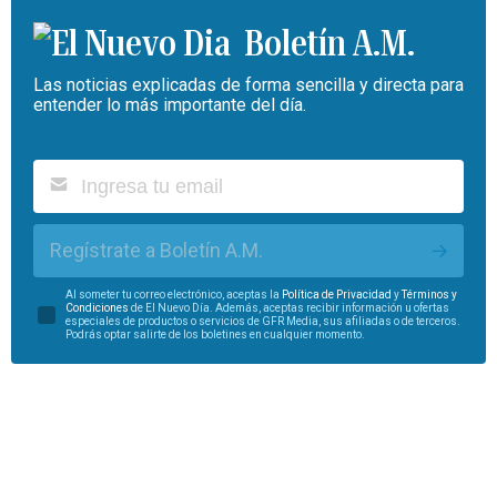
Boletín A.M.
Las noticias explicadas de forma sencilla y directa para
entender lo más importante del día.
Regístrate a Boletín A.M.
Al someter tu correo electrónico, aceptas la
Política de Privacidad
y
Términos y
Condiciones
de El Nuevo Día. Además, aceptas recibir información u ofertas
especiales de productos o servicios de GFR Media, sus afiliadas o de terceros.
Podrás optar salirte de los boletines en cualquier momento.