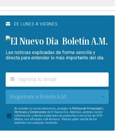
DE LUNES A VIERNES
Boletín A.M.
Las noticias explicadas de forma sencilla y
directa para entender lo más importante del día.
Regístrate a Boletín A.M.
Al someter tu correo electrónico, aceptas la
Política de Privacidad
y
Términos y Condiciones
de El Nuevo Día. Además, aceptas recibir
información u ofertas especiales de productos o servicios de GFR
Media, sus afiliadas o de terceros. Podrás optar salirte de los
boletines en cualquier momento.