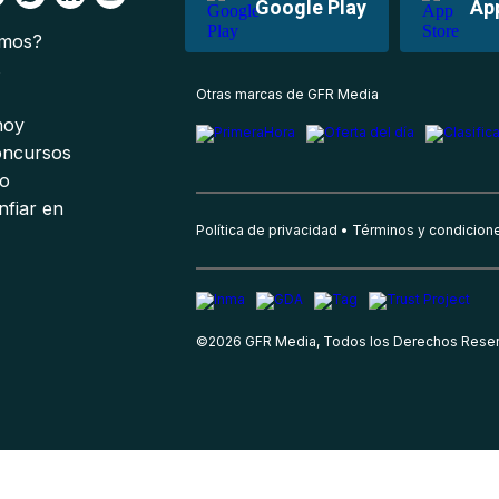
Google Play
Ap
omos?
s
Otras marcas de GFR Media
 hoy
oncursos
io
nfiar en
Política de privacidad
Términos y condicion
©
2026
GFR Media, Todos los Derechos Rese