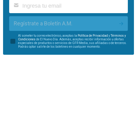
Regístrate a Boletín A.M.
Al someter tu correo electrónico, aceptas la
Política de Privacidad
y
Términos y
Condiciones
de El Nuevo Día. Además, aceptas recibir información u ofertas
especiales de productos o servicios de GFR Media, sus afiliadas o de terceros.
Podrás optar salirte de los boletines en cualquier momento.