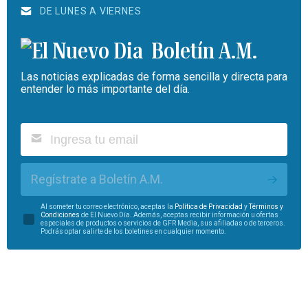
DE LUNES A VIERNES
Boletín A.M.
Las noticias explicadas de forma sencilla y directa para
entender lo más importante del día.
Regístrate a Boletín A.M.
Al someter tu correo electrónico, aceptas la
Política de Privacidad
y
Términos y
Condiciones
de El Nuevo Día. Además, aceptas recibir información u ofertas
especiales de productos o servicios de GFR Media, sus afiliadas o de terceros.
Podrás optar salirte de los boletines en cualquier momento.