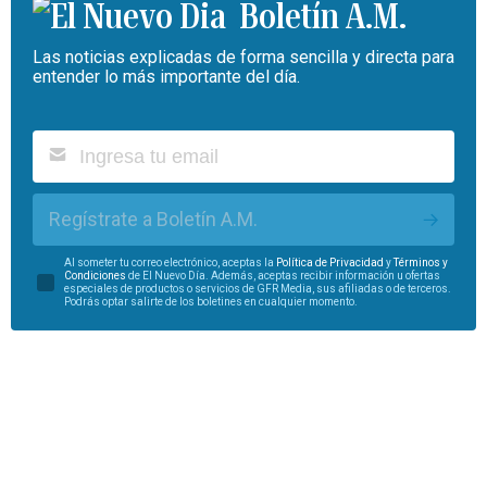
Boletín A.M.
Las noticias explicadas de forma sencilla y directa para
entender lo más importante del día.
Regístrate a Boletín A.M.
Al someter tu correo electrónico, aceptas la
Política de Privacidad
y
Términos y
Condiciones
de El Nuevo Día. Además, aceptas recibir información u ofertas
especiales de productos o servicios de GFR Media, sus afiliadas o de terceros.
Podrás optar salirte de los boletines en cualquier momento.