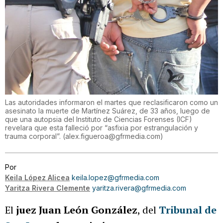
Las autoridades informaron el martes que reclasificaron como un
asesinato la muerte de Martínez Suárez, de 33 años, luego de
que una autopsia del Instituto de Ciencias Forenses (ICF)
revelara que esta falleció por “asfixia por estrangulación y
trauma corporal”.
(
alex.figueroa@gfrmedia.com
)
Por
Keila López Alicea
keila.lopez@gfrmedia.com
Yaritza Rivera Clemente
yaritza.rivera@gfrmedia.com
El
juez Juan León González
, del
Tribunal de