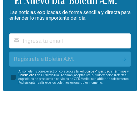
Boletín A.M.
Las noticias explicadas de forma sencilla y directa para
entender lo más importante del día.
Regístrate a Boletín A.M.
Al someter tu correo electrónico, aceptas la
Política de Privacidad
y
Términos y
Condiciones
de El Nuevo Día. Además, aceptas recibir información u ofertas
especiales de productos o servicios de GFR Media, sus afiliadas o de terceros.
Podrás optar salirte de los boletines en cualquier momento.