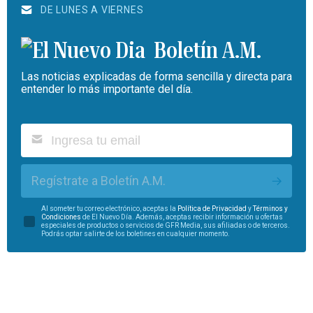
DE LUNES A VIERNES
Boletín A.M.
Las noticias explicadas de forma sencilla y directa para
entender lo más importante del día.
Regístrate a Boletín A.M.
Al someter tu correo electrónico, aceptas la
Política de Privacidad
y
Términos y
Condiciones
de El Nuevo Día. Además, aceptas recibir información u ofertas
especiales de productos o servicios de GFR Media, sus afiliadas o de terceros.
Podrás optar salirte de los boletines en cualquier momento.