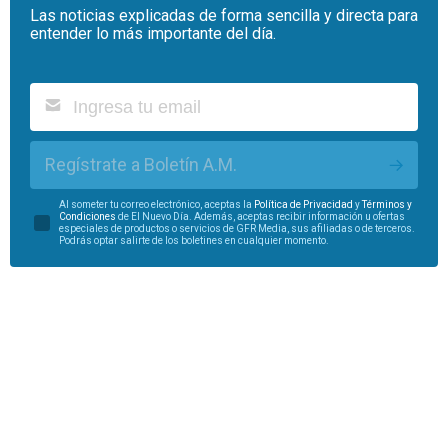
Las noticias explicadas de forma sencilla y directa para
entender lo más importante del día.
Regístrate a Boletín A.M.
Al someter tu correo electrónico, aceptas la
Política de Privacidad
y
Términos y
Condiciones
de El Nuevo Día. Además, aceptas recibir información u ofertas
especiales de productos o servicios de GFR Media, sus afiliadas o de terceros.
Podrás optar salirte de los boletines en cualquier momento.