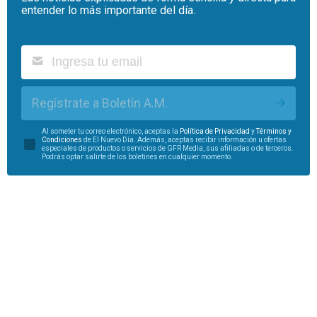
entender lo más importante del día.
Regístrate a Boletín A.M.
Al someter tu correo electrónico, aceptas la
Política de Privacidad
y
Términos y
Condiciones
de El Nuevo Día. Además, aceptas recibir información u ofertas
especiales de productos o servicios de GFR Media, sus afiliadas o de terceros.
Podrás optar salirte de los boletines en cualquier momento.