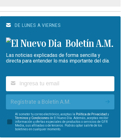
DE LUNES A VIERNES
Boletín A.M.
Las noticias explicadas de forma sencilla y
directa para entender lo más importante del día.
Regístrate a Boletín A.M.
Al someter tu correo electrónico, aceptas la
Política de Privacidad
y
Términos y Condiciones
de El Nuevo Día. Además, aceptas recibir
información u ofertas especiales de productos o servicios de GFR
Media, sus afiliadas o de terceros. Podrás optar salirte de los
boletines en cualquier momento.