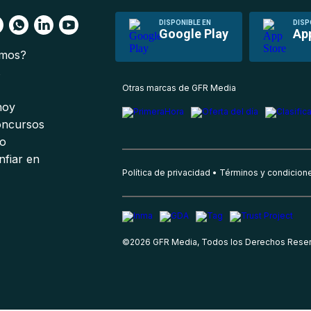
DISPONIBLE EN
DISP
Google Play
Ap
omos?
s
Otras marcas de GFR Media
 hoy
oncursos
io
nfiar en
Política de privacidad
Términos y condicion
©
2026
GFR Media, Todos los Derechos Rese